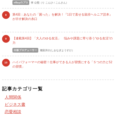
eBayのプロ
李 公熙（り こんひ / こんさん）
第4回：あなたの「困った」を解決！『1日で直せる鼠径ヘルニア読本』
8
が示す解決の糸口
【連載第4回】「大人のゆる友活」 悩みや課題に寄り添う“ゆる友活”の
9
力
出版プロデューサー
潮凪洋介(しおなぎようすけ）
ハイパフォーマーの秘密！仕事ができる人が習慣にする「５つの力と52
10
の習慣」
記事カテゴリ一覧
人間関係
ビジネス書
恋愛相談