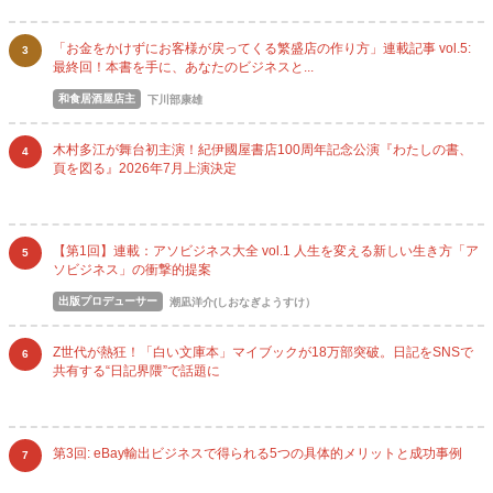
「お金をかけずにお客様が戻ってくる繁盛店の作り方」連載記事 vol.5:
3
最終回！本書を手に、あなたのビジネスと...
和食居酒屋店主
下川部康雄
木村多江が舞台初主演！紀伊國屋書店100周年記念公演『わたしの書、
4
頁を図る』2026年7月上演決定
【第1回】連載：アソビジネス大全 vol.1 人生を変える新しい生き方「ア
5
ソビジネス」の衝撃的提案
出版プロデューサー
潮凪洋介(しおなぎようすけ）
Z世代が熱狂！「白い文庫本」マイブックが18万部突破。日記をSNSで
6
共有する“日記界隈”で話題に
第3回: eBay輸出ビジネスで得られる5つの具体的メリットと成功事例
7