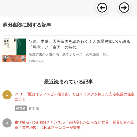
池田嘉郎に関する記事
ソ連、中華、大英帝国を読み解く！人気歴史家3名が語る
「悪党」と「帝国」の時代
新潮選書の人気企画「悪党シリーズ」の執筆陣、池田
嘉郎氏、岡本隆司氏、君塚直隆氏の歴史家3名が一堂に
119views
会し、トークイベント「『悪党』と『帝国』の時代」
を11月27日に神保町の東京堂書店で開催。池田氏の新
刊『悪党たちのソ連帝国』の刊行を記念し、現代世界
最近読まれている記事
で台頭する「悪党」と「帝国」化の潮流を縦横無尽に
語り尽くします。
vol.1: 『区分オフィスビル投資術』とは？リスクを抑えた安定収益の秘密
1
に迫る
経営者
青木 龍
東洋経済×YouTubeチャンネル「有隣堂しか知らない世界」業界研究の定
2
番『業界地図』にR.B.ブッコローが登場...