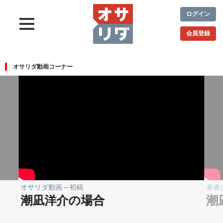
ログイン
会員登録
オサリダ動画コーナー
オサリダ動画～初稿
著者
潮凪洋介の場合
潮