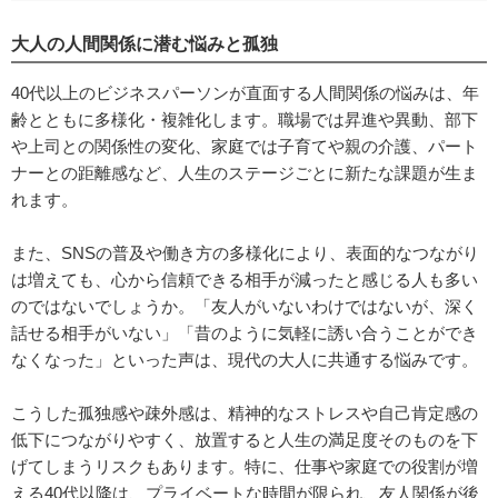
大人の人間関係に潜む悩みと孤独
40代以上のビジネスパーソンが直面する人間関係の悩みは、年
齢とともに多様化・複雑化します。職場では昇進や異動、部下
や上司との関係性の変化、家庭では子育てや親の介護、パート
ナーとの距離感など、人生のステージごとに新たな課題が生ま
れます。
また、SNSの普及や働き方の多様化により、表面的なつながり
は増えても、心から信頼できる相手が減ったと感じる人も多い
のではないでしょうか。「友人がいないわけではないが、深く
話せる相手がいない」「昔のように気軽に誘い合うことができ
なくなった」といった声は、現代の大人に共通する悩みです。
こうした孤独感や疎外感は、精神的なストレスや自己肯定感の
低下につながりやすく、放置すると人生の満足度そのものを下
げてしまうリスクもあります。特に、仕事や家庭での役割が増
える40代以降は、プライベートな時間が限られ、友人関係が後