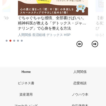
 “ゆ
ぐちゃぐちゃな感情、全部書けばいい。
【連
精神科医が教える「デトックス・ジャー
る友
ナリング」で心身を整える方法
び
人間関係
長沼睦雄
デトックス
HSP
ゆる友
Home
人間関係
ビジネス書
恋愛相談
資産運用
ノウハウ本
マーケティング
自己啓発本