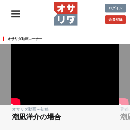
ログイン
会員登録
オサリダ動画コーナー
オサリダ動画～初稿
著者
潮凪洋介の場合
潮