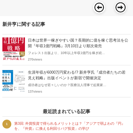
新井亨に関する記事
日本は世界一稼ぎやすい国？長期的に億を稼ぐ思考法を公
開『年収1億円戦略』3月10日より順次発売
フォレスト出版より、10年以上年収1億円を稼ぎ続け
る実業家・新井亨氏らによる新刊『年収1億円戦略』が
270views
2026年3月10日に発売されます。海外から見た「日本
が稼ぎやすい理由」や、一過性ではない「稼ぎ続ける
生涯年収が6000万円変わる!? 新井亨氏『成功者たちの若
人」の共通習慣を徹底解説。副業や起業、資産形成の
見え戦略』出版イベントが新宿で開催決定
ヒントを求めるビジネスパーソン必読の一冊です。
成功者はなぜ若々しいのか？医療法人理事で起業家の
新井亨氏が、最新医療と成功者の共通点から導き出し
137views
た「若見えメソッド」を公開。2026年1月13日、紀伊
國屋書店新宿本店にて出版記念イベントを開催しま
す。見た目の資産価値が人生に与える影響や、最先端
最近読まれている記事
の美容・健康戦略を学べる貴重な90分間です。
第3回: 外貨投資で得られるメリットとは？「アジアで弱よわの『円』
1
を、『外貨』に換える利回りバグ投資」の学び