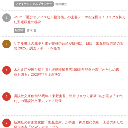
ファイナンシャルプランナー
町田健登
vol.2: 『区分オフィスビル投資術』の主要テーマを深掘り！リスクを抑え
2
た安定収益の秘訣
経営者
青木 龍
リアル書店の減少と電子書籍の台頭が鮮明に。日販「出版物販売額の実
3
態 2025」調査レポートを発表
木村多江が舞台初主演！紀伊國屋書店100周年記念公演『わたしの書、
4
頁を図る』2026年7月上演決定
講談社文庫創刊55周年！東野圭吾、朝井リョウら豪華9名が選ぶ「＃わ
5
たしの講談社文庫」フェア開催
新潮社の有形文化財「出版倉庫」が再生！神楽坂に美術・工芸の新たな
6
発信拠点「soko」がオープン