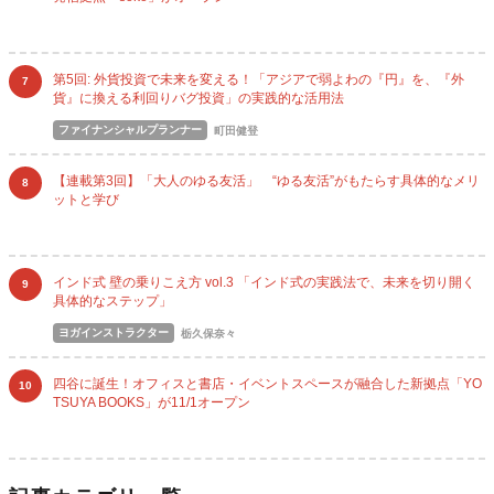
第5回: 外貨投資で未来を変える！「アジアで弱よわの『円』を、『外
7
貨』に換える利回りバグ投資」の実践的な活用法
ファイナンシャルプランナー
町田健登
【連載第3回】「大人のゆる友活」 “ゆる友活”がもたらす具体的なメリ
8
ットと学び
インド式 壁の乗りこえ方 vol.3 「インド式の実践法で、未来を切り開く
9
具体的なステップ」
ヨガインストラクター
栃久保奈々
四谷に誕生！オフィスと書店・イベントスペースが融合した新拠点「YO
10
TSUYA BOOKS」が11/1オープン