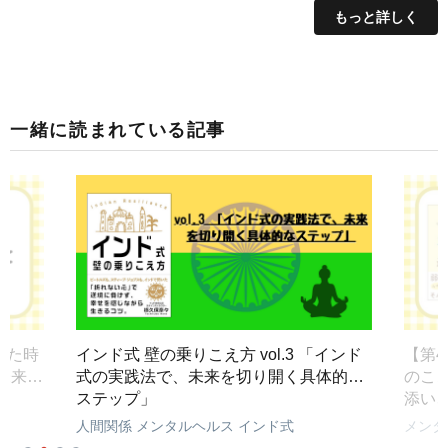
もっと詳しく
一緒に読まれている記事
った時
インド式 壁の乗りこえ方 vol.3 「インド
【第
未来像
式の実践法で、未来を切り開く具体的な
のこ
ステップ」
添い
人間関係
メンタルヘルス
インド式
メンタ