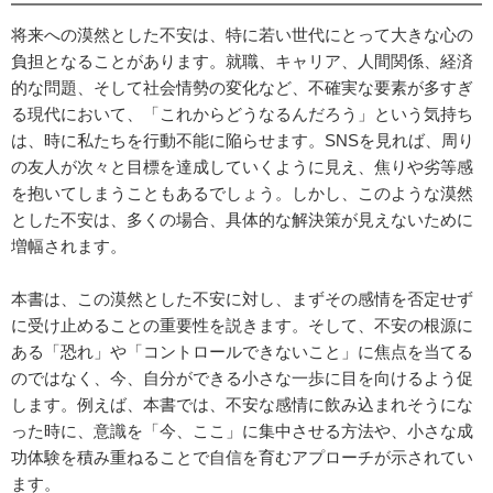
将来への漠然とした不安は、特に若い世代にとって大きな心の
負担となることがあります。就職、キャリア、人間関係、経済
的な問題、そして社会情勢の変化など、不確実な要素が多すぎ
る現代において、「これからどうなるんだろう」という気持ち
は、時に私たちを行動不能に陥らせます。SNSを見れば、周り
の友人が次々と目標を達成していくように見え、焦りや劣等感
を抱いてしまうこともあるでしょう。しかし、このような漠然
とした不安は、多くの場合、具体的な解決策が見えないために
増幅されます。
本書は、この漠然とした不安に対し、まずその感情を否定せず
に受け止めることの重要性を説きます。そして、不安の根源に
ある「恐れ」や「コントロールできないこと」に焦点を当てる
のではなく、今、自分ができる小さな一歩に目を向けるよう促
します。例えば、本書では、不安な感情に飲み込まれそうにな
った時に、意識を「今、ここ」に集中させる方法や、小さな成
功体験を積み重ねることで自信を育むアプローチが示されてい
ます。