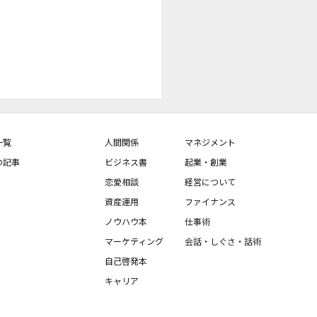
書籍「「もう、いや
た時のこころの立て直
い世代が抱えがちな具
対し、どのように解決
な視点を提供してくれ
します。心の重荷を抱
この本を通して「私に
しれない」と希望を感
一覧
人間関係
マネジメント
な内容を目指します。
の記事
ビジネス書
起業・創業
恋愛相談
経営について
資産運用
ファイナンス
ノウハウ本
仕事術
マーケティング
会話・しぐさ・話術
自己啓発本
キャリア