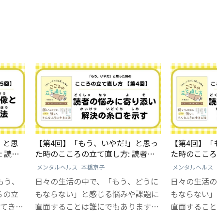
」と思
【第4回】「もう、いやだ!」と思っ
【第4回】「
 読ん
た時のこころの立て直し方: 読者の
た時のこころ
法
悩みに寄り添い、解決の糸口を示す
悩みに寄り添
メンタルヘルス
本橋京子
メンタルヘルス
もう、
日々の生活の中で、「もう、どうに
日々の生活の
ろの立
もならない」と感じる悩みや課題に
もならない」
てきま
直面することは誰にでもあります。
直面すること