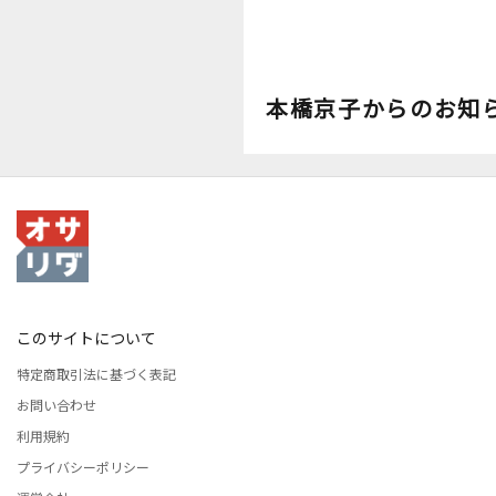
した。最終回となる第5回で
の本を読み終えた後に読者が
うな未来像を描けるのか、そ
書で得た知識やヒントを、ど
本橋京子からのお知
に日常生活に落とし込み、実
いくべきかを具体的に解説し
あなたの心が軽くなり、本来
を取り戻すための具体的なア
ンプランを提示します。
このサイトについて
特定商取引法に基づく表記
お問い合わせ
利用規約
プライバシーポリシー