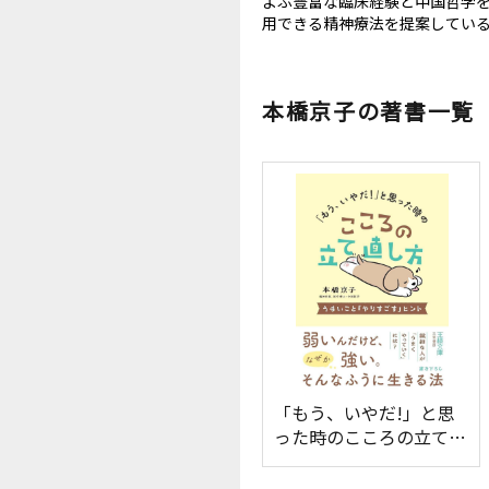
よぶ豊富な臨床経験と中国哲学
用できる精神療法を提案してい
本橋京子の著書一覧
「もう、いやだ!」と思
った時のこころの立て直
し方: うまいこと「やり
すごす」ヒント