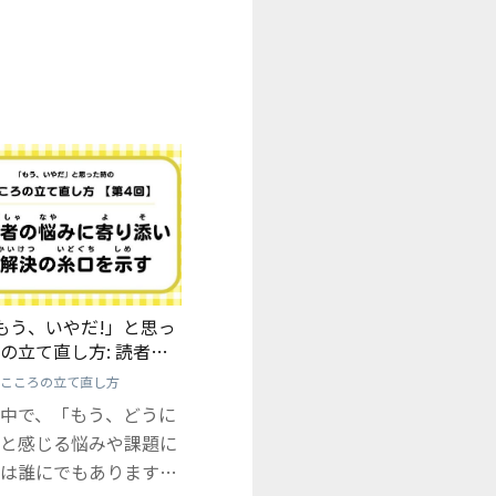
もう、いやだ!」と思っ
の立て直し方: 読者の
い、解決の糸口を示す
こころの立て直し方
中で、「もう、どうに
と感じる悩みや課題に
は誰にでもあります。