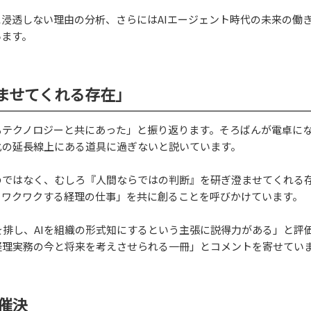
に浸透しない理由の分析、さらにはAIエージェント時代の未来の働
います。
ませてくれる存在」
もテクノロジーと共にあった」と振り返ります。そろばんが電卓に
化の延長線上にある道具に過ぎないと説いています。
のではなく、むしろ『人間ならではの判断』を研ぎ澄ませてくれる
、ワクワクする経理の仕事」を共に創ることを呼びかけています。
排し、AIを組織の形式知にするという主張に説得力がある」と評
て経理実務の今と将来を考えさせられる一冊」とコメントを寄せてい
催決