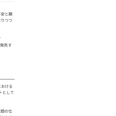
不安と期
なりつつ
プ
次発売す
における
トとして
人間の仕