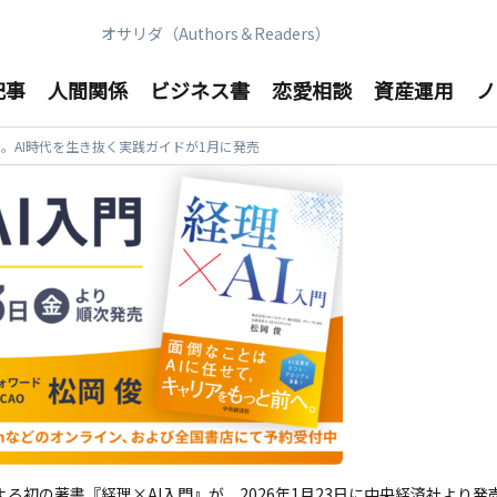
オサリダ（Authors＆Readers）
記事
人間関係
ビジネス書
恋愛相談
資産運用
ノ
梓。AI時代を生き抜く実践ガイドが1月に発売
る初の著書『経理×AI入門』が、2026年1月23日に中央経済社より発