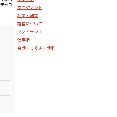
不安を自
マネジメント
起業・創業
経営について
ファイナンス
仕事術
会話・しぐさ・話術