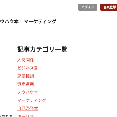
ログイン
会員登録
ウハウ本
マーケティング
記事カテゴリ一覧
人間関係
ビジネス書
恋愛相談
資産運用
ノウハウ本
マーケティング
自己啓発本
キャリア
売されま