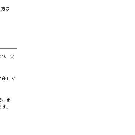
き方ま
なり、会
存在」で
価。ま
ます。