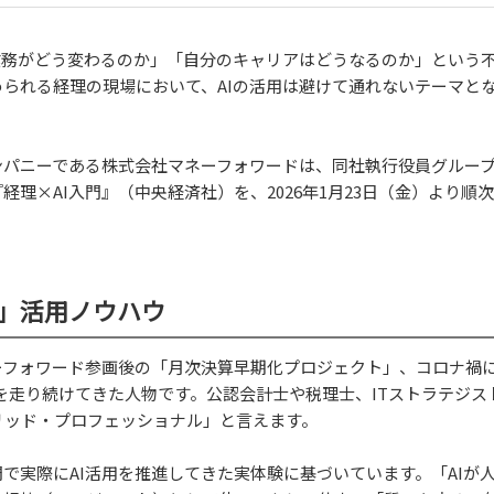
業務がどう変わるのか」「自分のキャリアはどうなるのか」という
られる経理の現場において、AIの活用は避けて通れないテーマと
ンパニーである株式会社マネーフォワードは、同社執行役員グルー
経理×AI入門』（中央経済社）を、2026年1月23日（金）より順
」活用ノウハウ
ーフォワード参画後の「月次決算早期化プロジェクト」、コロナ禍
を走り続けてきた人物です。公認会計士や税理士、ITストラテジス
リッド・プロフェッショナル」と言えます。
で実際にAI活用を推進してきた実体験に基づいています。「AIが