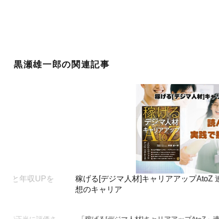
黒瀬雄一郎の関連記事
oZ 連載Vol.5：読んだ後の未来！実践で掴む理
稼げる[デジ
示す解決の