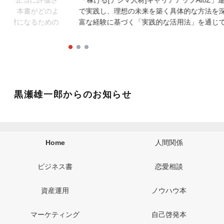
toZ」連載最終回では、本書の知識をあなたのキャリア
デジタルマ
法を深掘りします。単なる理論書ではなく、著者の豊
張っても報
通じて、高収入と充実した働き方を両立させる「稼げ
疑問に、「稼
を描きます。起業や副業を目指すあなたにとって、ま
は、読者が
に変える一冊となるでしょう。
黒瀬雄一郎からのお知らせ
Home
人間関係
ビジネス書
恋愛相談
資産運用
ノウハウ本
マーケティング
自己啓発本