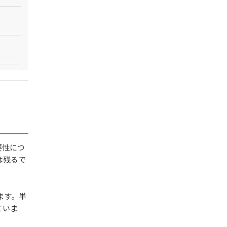
要性につ
は残るで
ます。単
ていま