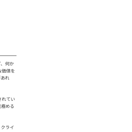
ど、何か
な価値を
があれ
されてい
見極める
、クライ