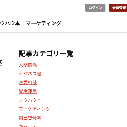
ログイン
会員登録
ウハウ本
マーケティング
記事カテゴリ一覧
き
人間関係
ビジネス書
恋愛相談
資産運用
ノウハウ本
マーケティング
自己啓発本
キャリア