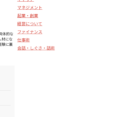
マネジメント
起業・創業
経営について
ファイナンス
具体的な
人材にな
仕事術
経験に裏
会話・しぐさ・話術