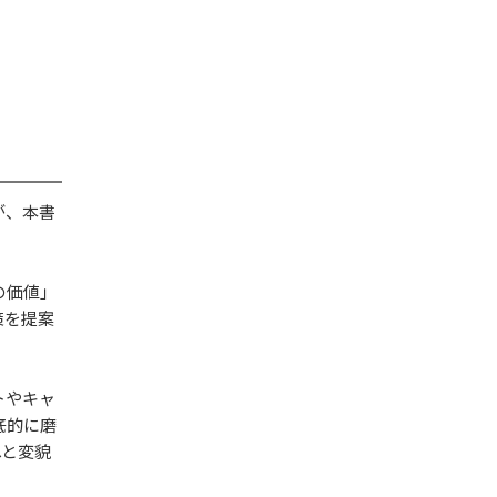
が、本書
の価値」
策を提案
トやキャ
底的に磨
へと変貌