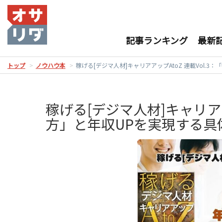
記事ランキング
最新
トップ
ノウハウ本
稼げる[デジマ人材]キャリアアップAtoZ 連載Vol.
稼げる[デジマ人材]キャリアア
方」と年収UPを実現する具