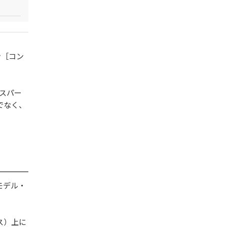
ン［コン
スパー
でなく、
モデル・
ス）上に