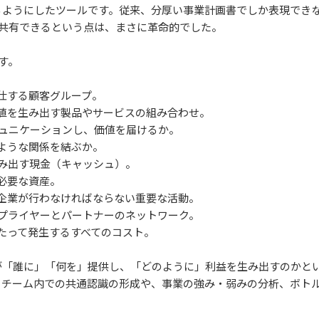
るようにしたツールです。従来、分厚い事業計画書でしか表現でき
・共有できるという点は、まさに革命的でした。
す。
奉仕する顧客グループ。
て価値を生み出す製品やサービスの組み合わせ。
コミュニケーションし、価値を届けるか。
のような関係を結ぶか。
生み出す現金（キャッシュ）。
に必要な資産。
めに企業が行わなければならない重要な活動。
るサプライヤーとパートナーのネットワーク。
あたって発生するすべてのコスト。
が「誰に」「何を」提供し、「どのように」利益を生み出すのかと
、チーム内での共通認識の形成や、事業の強み・弱みの分析、ボト