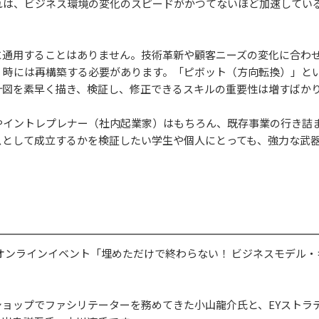
れは、ビジネス環境の変化のスピードがかつてないほど加速してい
に通用することはありません。技術革新や顧客ニーズの変化に合わ
、時には再構築する必要があります。「ピボット（方向転換）」と
計図を素早く描き、検証し、修正できるスキルの重要性は増すばか
やイントレプレナー（社内起業家）はもちろん、既存事業の行き詰
スとして成立するかを検証したい学生や個人にとっても、強力な武
にはオンラインイベント「埋めただけで終わらない！ ビジネスモデル
ョップでファシリテーターを務めてきた小山龍介氏と、EYストラ