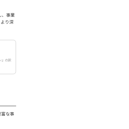
し、事業
をより深
ン』の訳
豊富な事