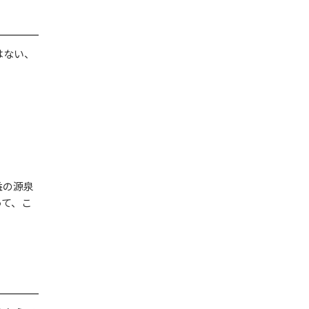
はない、
益の源泉
って、こ