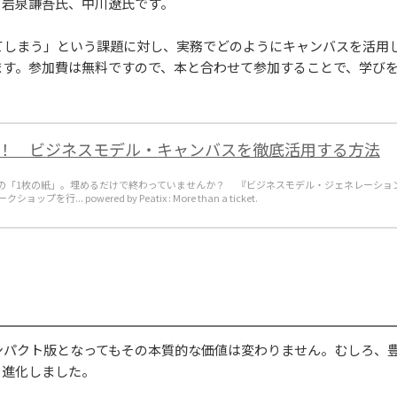
る岩泉謙吾氏、中川遼氏です。
てしまう」という課題に対し、実務でどのようにキャンバスを活用
ます。参加費は無料ですので、本と合わせて参加することで、学び
！ ビジネスモデル・キャンバスを徹底活用する方法
の「1枚の紙」。埋めるだけで終わっていませんか？ 『ビジネスモデル・ジェネレーショ
. powered by Peatix : More than a ticket.
ンパクト版となってもその本質的な価値は変わりません。むしろ、
と進化しました。