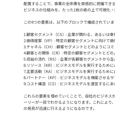
配置することで、事業の全体像を直感的に把握でき
ビジネスの仕組みを、たった1枚の紙の上で可視化
この9つの要素は、以下のブロックで構成されていま
1.顧客セグメント（CS）: 企業が関わる、あるいは
2.価値提案（VP）: 特定の顧客セグメントに向け
3.チャネル（CH）: 顧客セグメントとどのように
4.顧客との関係（CR）: 特定の顧客セグメントとど
5.収益の流れ（RS）: 企業が各顧客セグメントから
6.リソース（KR）: ビジネスモデルを実行するため
7.主要活動（KA）: ビジネスモデルを実行するた
8.パートナー（KP）: ビジネスモデルを機能させ
9.コスト構造（CS）: ビジネスモデルを運営するに
これらの要素を埋めていくことで、自社のビジネス
ーリーが一目でわかるようになります。これにより
の発見が迅速に行えるようになるのです。