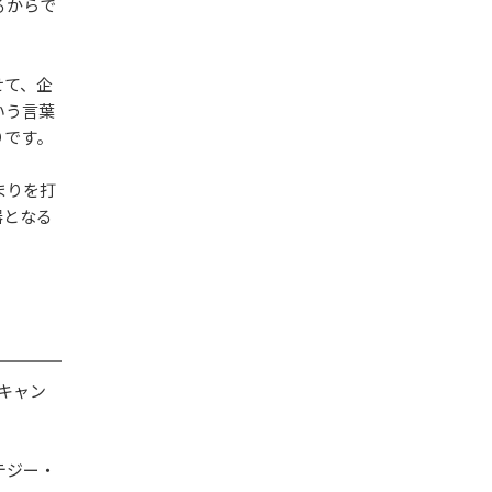
るからで
せて、企
いう言葉
りです。
まりを打
器となる
・キャン
テジー・