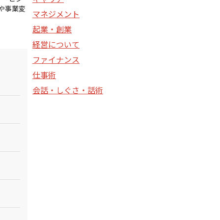
や事業変
マネジメント
起業・創業
経営について
ファイナンス
仕事術
会話・しぐさ・話術