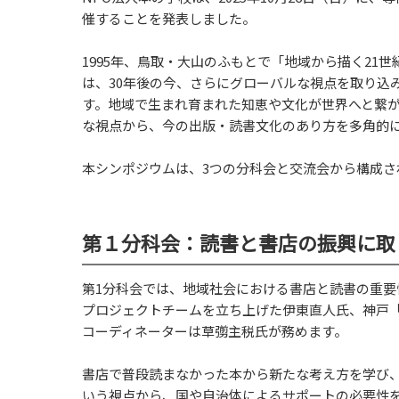
催することを発表しました。
1995年、鳥取・大山のふもとで「地域から描く2
は、30年後の今、さらにグローバルな視点を取り込
す。地域で生まれ育まれた知恵や文化が世界へと繋
な視点から、今の出版・読書文化のあり方を多角的
本シンポジウムは、3つの分科会と交流会から構成
第１分科会：読書と書店の振興に取り組
第1分科会では、地域社会における書店と読書の重
プロジェクトチームを立ち上げた伊東直人氏、神戸
コーディネーターは草彅主税氏が務めます。
書店で普段読まなかった本から新たな考え方を学び
いう視点から、国や自治体によるサポートの必要性