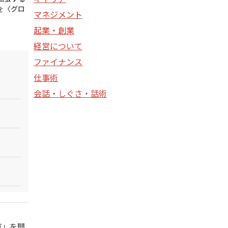
を〈グロ
マネジメント
起業・創業
経営について
ファイナンス
仕事術
会話・しぐさ・話術
京」を開