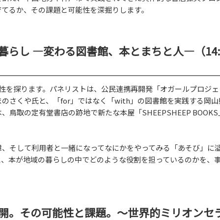
育てるか、その課題と可能性を深掘りします。
らし ―変わる図書館、本とまちと人―（14:
係性を探ります。パネリストは、公民連携再開発「オガールプロジェ
さくや氏と、「for」ではなく「with」の図書館を実践する岡山
取の定有堂書店の跡地で新たな本屋「SHEEPSHEEP BOOK
緯、そして利用者と一緒になってなにかをやってみる「あそび」に
と、本が地域の暮らしの中でどのような役割を担っているのかを、
開。その可能性と課題。～世界的ミリオンセ