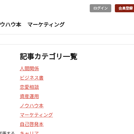
ログイン
会員登録
ウハウ本
マーケティング
記事カテゴリ一覧
人間関係
ビジネス書
恋愛相談
資産運用
ノウハウ本
マーケティング
自己啓発本
キャリア
で拡張する