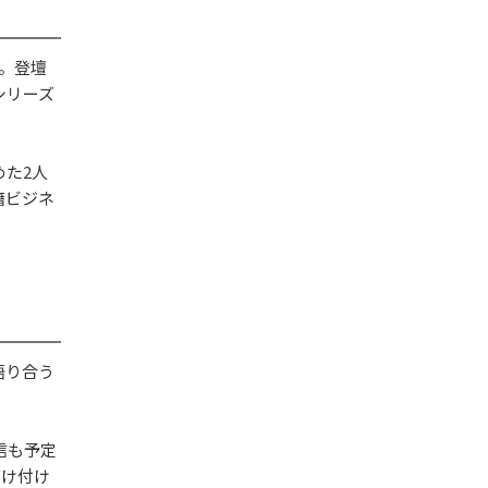
。登壇
シリーズ
めた2人
籍ビジネ
語り合う
信も予定
受け付け