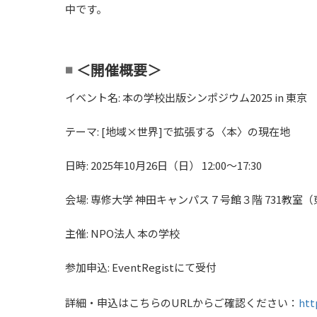
中です。
＜開催概要＞
■
イベント名: 本の学校出版シンポジウム2025 in 東京
テーマ: [地域×世界]で拡張する〈本〉の現在地
日時: 2025年10月26日（日） 12:00～17:30
会場: 専修大学 神田キャンパス７号館３階 731教室（
主催: NPO法人 本の学校
参加申込: EventRegistにて受付
詳細・申込はこちらのURLからご確認ください：
htt