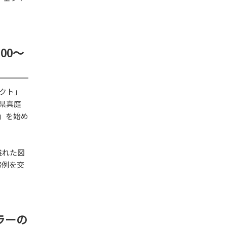
00～
クト」
県真庭
S」を始め
溢れた図
事例を交
ラーの