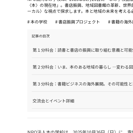
〈本〉の現在地」。書店振興、地域図書館の革新、世界
ーカル〉な視点で探求します。本と地域の未来を考える
# 本の学校
# 書店振興プロジェクト
# 書籍の海
記事の目次
第１分科会：読書と書店の振興に取り組む意義と可能性（1
第２分科会：いま、本のある地域の暮らし ―変わる図書館
第３分科会：書籍ビジネスの海外展開。その可能性と課題
交流会とイベント詳細
NPO法人本の学校は、2025年10月26日（日）に、