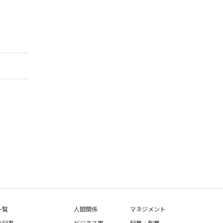
一覧
人間関係
マネジメント
の記事
ビジネス書
起業・創業