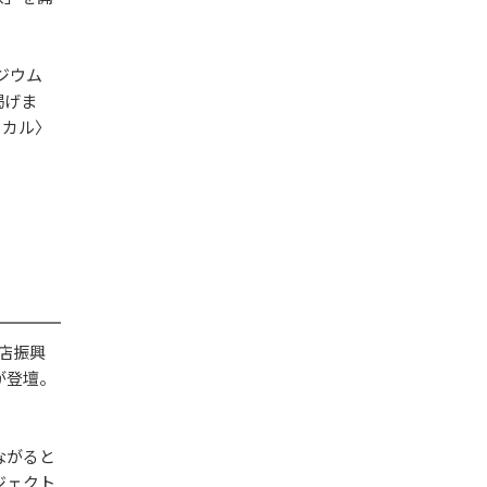
ジウム
掲げま
ーカル〉
店振興
が登壇。
ながると
ジェクト