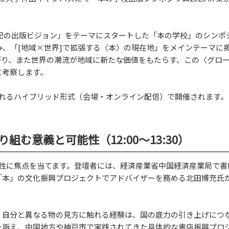
1世紀の出版ビジョン」をテーマにスタートした「本の学校」のシンポ
み、「[地域×世界]で拡張する〈本〉の現在地」をメインテーマに
がり、また世界の潮流が地域に新たな価値をもたらす、この〈グロ
に考察します。
されるハイブリッド形式（会場・オンライン配信）で開催されます。
む意義と可能性（12:00～13:30）
要性に焦点を当てます。登壇者には、経済産業省中国経済産業局で書
「本」の文化振興プロジェクトでアドバイザーを務める北田博充氏
、自分と異なる物の見方に触れる経験は、国の底力の引き上げにつ
を訴え、中国地方や神戸市で実践されてきた具体的な書店振興プロ