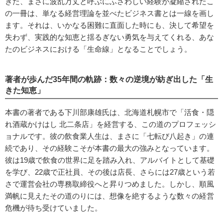
きた、まさに波乱万丈と呼ぶにふさわしい経験が凝縮されたこ
の一冊は、単なる経営理論を並べたビジネス書とは一線を画し
ます。それは、いかなる困難に直面した時にも、決して希望を
失わず、実践的な知恵と揺るぎない勇気を与えてくれる、あな
たのビジネスにおける「生命線」となることでしょう。
著者が歩んだ35年間の軌跡：数々の逆境が紡ぎ出した「生
きた知恵」
本書の著者である下川部康雄氏は、北海道札幌市で「活食・隠
れ酒蔵かけはし 北二条店」を経営する、この道のプロフェッシ
ョナルです。彼の飲食業人生は、まさに「七転び八起き」の連
続であり、その経験こそが本書の最大の強みとなっています。
彼は19歳で飲食の世界に足を踏み入れ、アルバイトとして基礎
を学び、22歳で正社員、その後は店長、さらには27歳という若
さで運営会社の専務取締役へと昇りつめました。しかし、順風
満帆に見えたその道のりには、想像を絶するような数々の経営
危機が待ち受けていました。