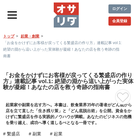
ログイン
会員登録
トップ
起業・創業
「お金をかけずにお客様が戻ってくる繁盛店の作り方」連載記事 vol.1:
絶望の淵から這い上がった実体験が凝縮！あなたの店を救う奇跡の指
南書
「お金をかけずにお客様が戻ってくる繁盛店の作り
方」連載記事 vol.1: 絶望の淵から這い上がった実体
験が凝縮！あなたの店を救う奇跡の指南書
起業家や副業を志す方へ。本書は、飲食業界35年の著者がどん底から
店を立て直した「生き残り策」と「どん底脱出術」を公開。資金をか
けずに繁盛店を作る実践的ノウハウが満載。あなたのビジネスの危機
を乗り越え、成功へ導く道しるべとなる一冊です。
# 繫盛店
# 副業
# 起業