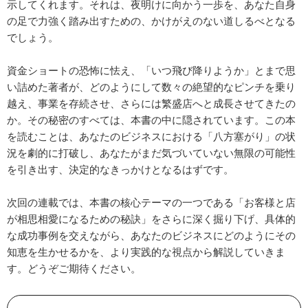
示してくれます。それは、夜明けに向かう一歩を、あなた自身
の足で力強く踏み出すための、かけがえのない道しるべとなる
でしょう。
資金ショートの恐怖に怯え、「いつ飛び降りようか」とまで思
い詰めた著者が、どのようにして数々の絶望的なピンチを乗り
越え、事業を存続させ、さらには繁盛店へと成長させてきたの
か。その秘密のすべては、本書の中に隠されています。この本
を読むことは、あなたのビジネスにおける「八方塞がり」の状
況を劇的に打破し、あなたがまだ気づいていない無限の可能性
を引き出す、決定的なきっかけとなるはずです。
次回の連載では、本書の核心テーマの一つである「お客様と店
が相思相愛になるための秘訣」をさらに深く掘り下げ、具体的
な成功事例を交えながら、あなたのビジネスにどのようにその
知恵を生かせるかを、より実践的な視点から解説していきま
す。どうぞご期待ください。