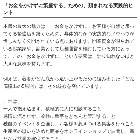
「お金をかけずに繁盛する」ための、類まれなる実践的ヒ
ント
本書の最大の魅力は、「お金をかけずに」お客様が自然と戻っ
てくる繁盛店を築くための、具体的なかつ実践的なノウハウが
惜しみなく公開されている点にあります。開業資金が限られて
いる起業家や、副業として店舗運営を検討している方にとっ
て、この「お金をかけずに」という要素は、計り知れないほど
大きな意味を持ちます。
例えば、著者がどん底から這い上がるために編み出した「どん
底脱出の5原則」は、その核心を突いています。
これは、
一人で抱え込まず、積極的に人に相談すること
感情に流されず、冷静に数字をきちんと管理すること
独自のイベントを企画し、お客様を惹きつける集客を行うこと
生産者の思いを込めた商品をオンラインショップで展開し、新
たな収益源を確保すること