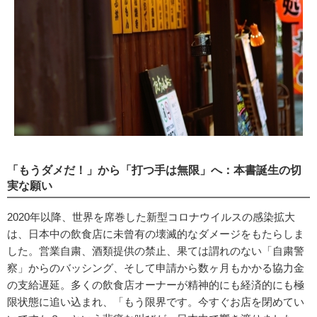
「もうダメだ！」から「打つ手は無限」へ：本書誕生の切
実な願い
2020年以降、世界を席巻した新型コロナウイルスの感染拡大
は、日本中の飲食店に未曾有の壊滅的なダメージをもたらしま
した。営業自粛、酒類提供の禁止、果ては謂れのない「自粛警
察」からのバッシング、そして申請から数ヶ月もかかる協力金
の支給遅延。多くの飲食店オーナーが精神的にも経済的にも極
限状態に追い込まれ、「もう限界です。今すぐお店を閉めてい