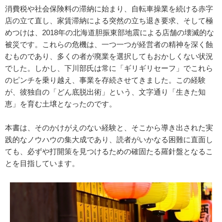
消費税や社会保険料の滞納に始まり、自転車操業を続ける赤字
店の立て直し、家賃滞納による突然の立ち退き要求、そして極
めつけは、2018年の北海道胆振東部地震による店舗の壊滅的な
被災です。これらの危機は、一つ一つが経営者の精神を深く蝕
むものであり、多くの者が廃業を選択してもおかしくない状況
でした。しかし、下川部氏は常に「ギリギリセーフ」でこれら
のピンチを乗り越え、事業を存続させてきました。この経験
が、彼独自の「どん底脱出術」という、文字通り「生きた知
恵」を育む土壌となったのです。
本書は、そのかけがえのない経験と、そこから導き出された実
践的なノウハウの集大成であり、読者がいかなる困難に直面し
ても、必ずや打開策を見つけるための確固たる羅針盤となるこ
とを目指しています。