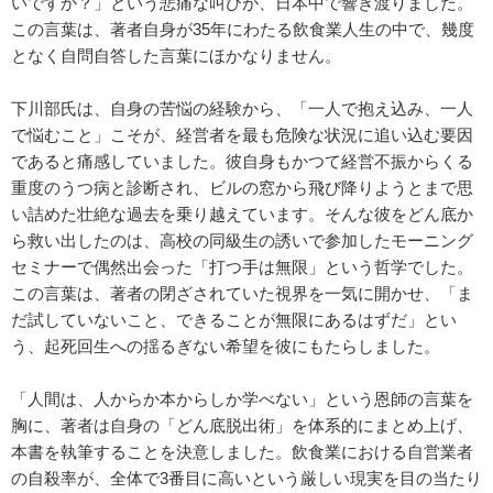
いですか？」という悲痛な叫びが、日本中で響き渡りました。
この言葉は、著者自身が35年にわたる飲食業人生の中で、幾度
となく自問自答した言葉にほかなりません。
下川部氏は、自身の苦悩の経験から、「一人で抱え込み、一人
で悩むこと」こそが、経営者を最も危険な状況に追い込む要因
であると痛感していました。彼自身もかつて経営不振からくる
重度のうつ病と診断され、ビルの窓から飛び降りようとまで思
い詰めた壮絶な過去を乗り越えています。そんな彼をどん底か
ら救い出したのは、高校の同級生の誘いで参加したモーニング
セミナーで偶然出会った「打つ手は無限」という哲学でした。
この言葉は、著者の閉ざされていた視界を一気に開かせ、「ま
だ試していないこと、できることが無限にあるはずだ」とい
う、起死回生への揺るぎない希望を彼にもたらしました。
「人間は、人からか本からしか学べない」という恩師の言葉を
胸に、著者は自身の「どん底脱出術」を体系的にまとめ上げ、
本書を執筆することを決意しました。飲食業における自営業者
の自殺率が、全体で3番目に高いという厳しい現実を目の当たり