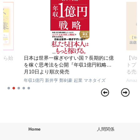
」から始
日本は世界一稼ぎやすい国？長期的に億
【Vo
を稼ぐ思考法を公開『年収1億円戦略』3
トプ
月10日より順次発売
る売
年収1億円
新井亨
鄭剣豪
起業
マネタイズ
Amazo
Home
人間関係