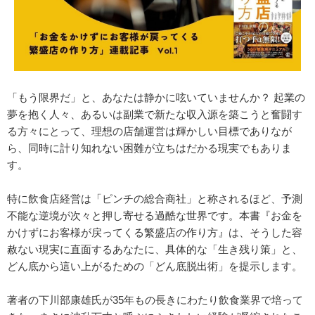
「もう限界だ」と、あなたは静かに呟いていませんか？ 起業の
夢を抱く人々、あるいは副業で新たな収入源を築こうと奮闘す
る方々にとって、理想の店舗運営は輝かしい目標でありなが
ら、同時に計り知れない困難が立ちはだかる現実でもありま
す。
特に飲食店経営は「ピンチの総合商社」と称されるほど、予測
不能な逆境が次々と押し寄せる過酷な世界です。本書『お金を
かけずにお客様が戻ってくる繁盛店の作り方』は、そうした容
赦ない現実に直面するあなたに、具体的な「生き残り策」と、
どん底から這い上がるための「どん底脱出術」を提示します。
著者の下川部康雄氏が35年もの長きにわたり飲食業界で培って