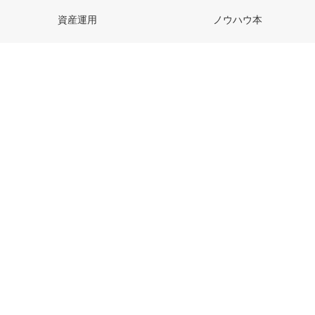
資産運用
ノウハウ本
マーケティング
自己啓発本
キャリア
マネジメント
起業・創業
経営について
ファイナンス
仕事術
会話・しぐさ・話術
特定商取引法に基づく表記
お問い合わせ
利用規約
プライバシーポリシー