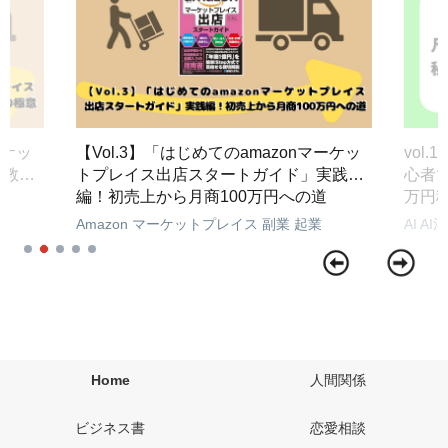
ーケッ
【Vol.3】「はじめてのamazonマーケッ
vol
が教え
トプレイス出店スタートガイド」実践
心者で
編！初売上から月商100万円への道
万円
Amazon
マーケットプレイス
副業
起業
AI
AI
Home
人間関係
ビジネス書
恋愛相談