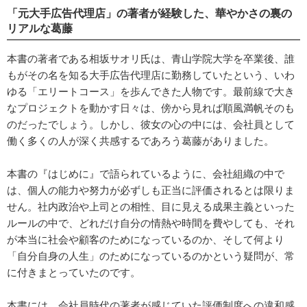
「元大手広告代理店」の著者が経験した、華やかさの裏の
リアルな葛藤
本書の著者である相坂サオリ氏は、青山学院大学を卒業後、誰
もがその名を知る大手広告代理店に勤務していたという、いわ
ゆる「エリートコース」を歩んできた人物です。最前線で大き
なプロジェクトを動かす日々は、傍から見れば順風満帆そのも
のだったでしょう。しかし、彼女の心の中には、会社員として
働く多くの人が深く共感するであろう葛藤がありました。
本書の『はじめに』で語られているように、会社組織の中で
は、個人の能力や努力が必ずしも正当に評価されるとは限りま
せん。社内政治や上司との相性、目に見える成果主義といった
ルールの中で、どれだけ自分の情熱や時間を費やしても、それ
が本当に社会や顧客のためになっているのか、そして何より
「自分自身の人生」のためになっているのかという疑問が、常
に付きまとっていたのです。
本書には、会社員時代の著者が感じていた評価制度への違和感