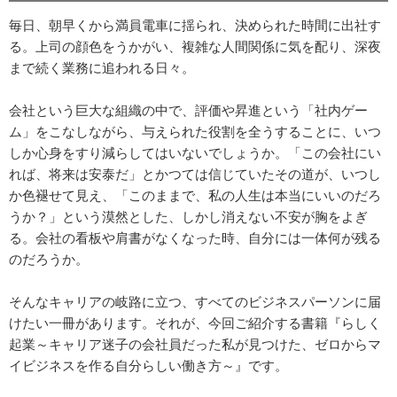
毎日、朝早くから満員電車に揺られ、決められた時間に出社す
る。上司の顔色をうかがい、複雑な人間関係に気を配り、深夜
まで続く業務に追われる日々。
会社という巨大な組織の中で、評価や昇進という「社内ゲー
ム」をこなしながら、与えられた役割を全うすることに、いつ
しか心身をすり減らしてはいないでしょうか。「この会社にい
れば、将来は安泰だ」とかつては信じていたその道が、いつし
か色褪せて見え、「このままで、私の人生は本当にいいのだろ
うか？」という漠然とした、しかし消えない不安が胸をよぎ
る。会社の看板や肩書がなくなった時、自分には一体何が残る
のだろうか。
そんなキャリアの岐路に立つ、すべてのビジネスパーソンに届
けたい一冊があります。それが、今回ご紹介する書籍『らしく
起業～キャリア迷子の会社員だった私が見つけた、ゼロからマ
イビジネスを作る自分らしい働き方～』です。