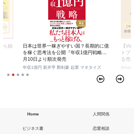
」から始
日本は世界一稼ぎやすい国？長期的に億
【Vo
を稼ぐ思考法を公開『年収1億円戦略』3
トプ
月10日より順次発売
る売
年収1億円
新井亨
鄭剣豪
起業
マネタイズ
Amazo
Home
人間関係
ビジネス書
恋愛相談