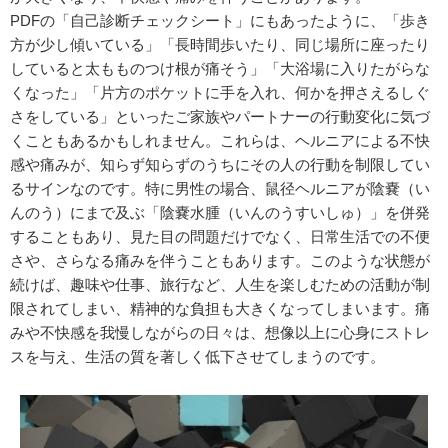
PDFの「自己診断チェックシート」にもあったように、「歩き
方が少し傾いている」「長時間歩いたり、同じ場所に座ったり
していると太もものつけ根が痛そう」「大浴場に入りたがらな
くなった」「片方のポケットに手を入れ、何かを押さえるしぐ
さをしている」といったご家族やパートナーの行動変化に気づ
くこともあるかもしれません。これらは、ヘルニアによる不快
感や痛みが、知らず知らずのうちにその人の行動を制限してい
るサインなのです。特に男性の場合、鼠径ヘルニアが陰嚢（い
んのう）にまで及ぶ「陰嚢水腫（いんのうすいしゅ）」を併発
することもあり、見た目の問題だけでなく、日常生活での不便
さや、さらなる痛みを伴うこともあります。このような状態が
続けば、趣味や仕事、旅行など、人生を楽しむための活動が制
限されてしまい、精神的な負担も大きくなってしまいます。痛
みや不快感を我慢しながらの日々は、想像以上に心身にストレ
スを与え、生活の質を著しく低下させてしまうのです。