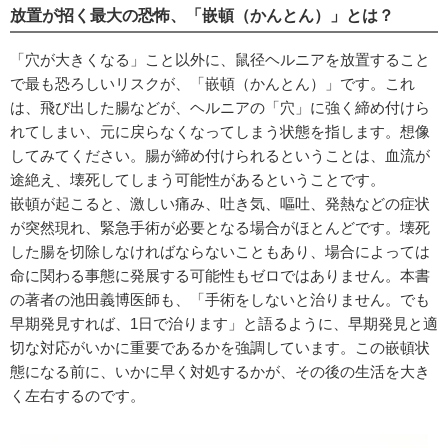
放置が招く最大の恐怖、「嵌頓（かんとん）」とは？
「穴が大きくなる」こと以外に、鼠径ヘルニアを放置すること
で最も恐ろしいリスクが、「嵌頓（かんとん）」です。これ
は、飛び出した腸などが、ヘルニアの「穴」に強く締め付けら
れてしまい、元に戻らなくなってしまう状態を指します。想像
してみてください。腸が締め付けられるということは、血流が
途絶え、壊死してしまう可能性があるということです。
嵌頓が起こると、激しい痛み、吐き気、嘔吐、発熱などの症状
が突然現れ、緊急手術が必要となる場合がほとんどです。壊死
した腸を切除しなければならないこともあり、場合によっては
命に関わる事態に発展する可能性もゼロではありません。本書
の著者の池田義博医師も、「手術をしないと治りません。でも
早期発見すれば、1日で治ります」と語るように、早期発見と適
切な対応がいかに重要であるかを強調しています。この嵌頓状
態になる前に、いかに早く対処するかが、その後の生活を大き
く左右するのです。