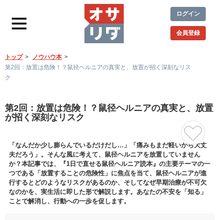
ログイン
会員登録
トップ
ノウハウ本
第2回：放置は危険！？鼠径ヘルニアの真実と、放置が招く深刻なリス
ク
第2回：放置は危険！？鼠径ヘルニアの真実と、放置
が招く深刻なリスク
「なんだか少し膨らんでいるだけだし…」「痛みもまだ軽いから大丈
夫だろう」。そんな風に考えて、鼠径ヘルニアを放置していません
か？本記事では、『1日で直せる鼠径ヘルニア読本』の主要テーマの一
つである「放置することの危険性」に焦点を当て、鼠径ヘルニアが進
行するとどのようなリスクがあるのか、そしてなぜ早期治療が不可欠
なのかを、実生活に即した形で解説します。あなたの不安を「知る」
ことで解消し、行動への一歩を促します。