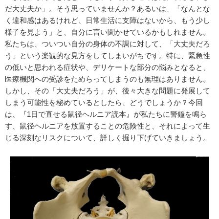
だ大丈夫か」。そう思っていませんか？あるいは、「なんとな
く違和感はあるけれど、日常生活に支障はないから、もう少し
様子を見よう」と、自分に言い聞かせているかもしれません。
私たちは、ついつい自分の身体の不調に対して、「大丈夫だろ
う」という楽観的な見方をしてしまいがちです。特に、緊急性
の低いと思われる症状や、デリケートな部分の悩みとなると、
医療機関への受診をためらってしまうのも無理はありません。
しかし、その「大丈夫だろう」が、後々大きな問題に発展して
しまう可能性を秘めているとしたら、どうでしょうか？今回
は、『1日で直せる鼠径ヘルニア読本』が私たちに警鐘を鳴ら
す、鼠径ヘルニアを放置することの危険性と、それによって生
じる深刻なリスクについて、詳しく掘り下げていきましょう。